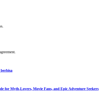
ss.
agreement.
 berbisa
de for Myth-Lovers, Movie Fans, and Epic Adventure Seekers