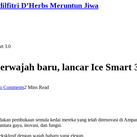
dilfitri D’Herbs Meruntun Jiwa
rt 3.0
rwajah baru, lancar Ice Smart 
o Comments
2 Mins Read
adakan pembukaan semula kedai mereka yang telah direnovasi di Ampan
ntara gaya, inovasi, dan fungsi.
eksklusif dengan wajah baharu yang elegan.