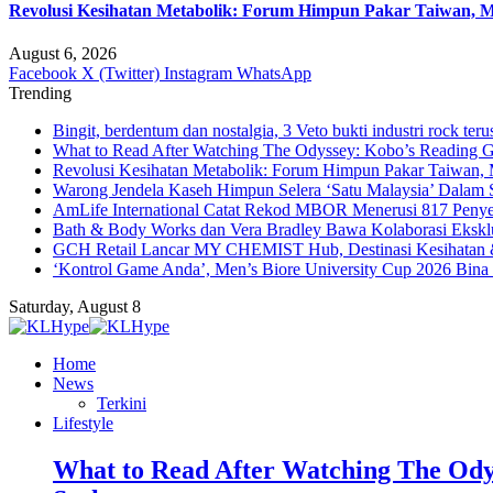
Revolusi Kesihatan Metabolik: Forum Himpun Pakar Taiwan, Mal
August 6, 2026
Facebook
X (Twitter)
Instagram
WhatsApp
Trending
Bingit, berdentum dan nostalgia, 3 Veto bukti industri rock teru
What to Read After Watching The Odyssey: Kobo’s Reading G
Revolusi Kesihatan Metabolik: Forum Himpun Pakar Taiwan, Ma
Warong Jendela Kaseh Himpun Selera ‘Satu Malaysia’ Dalam 
AmLife International Catat Rekod MBOR Menerusi 817 Penye
Bath & Body Works dan Vera Bradley Bawa Kolaborasi Eksklus
GCH Retail Lancar MY CHEMIST Hub, Destinasi Kesihatan &
‘Kontrol Game Anda’, Men’s Biore University Cup 2026 Bin
Saturday, August 8
Home
News
Terkini
Lifestyle
What to Read After Watching The Ody