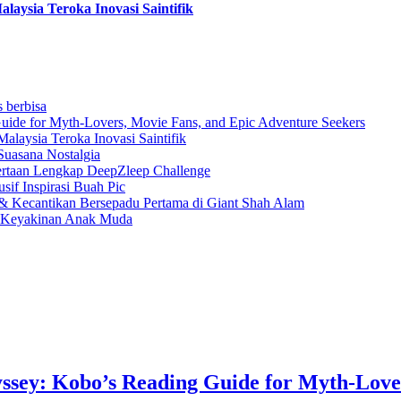
aysia Teroka Inovasi Saintifik
s berbisa
uide for Myth-Lovers, Movie Fans, and Epic Adventure Seekers
laysia Teroka Inovasi Saintifik
Suasana Nostalgia
rtaan Lengkap DeepZleep Challenge
if Inspirasi Buah Pic
 Kecantikan Bersepadu Pertama di Giant Shah Alam
a Keyakinan Anak Muda
ssey: Kobo’s Reading Guide for Myth-Love