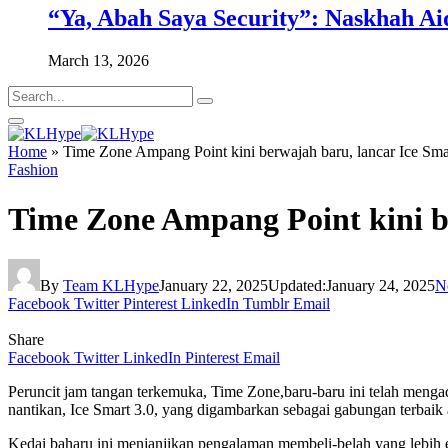
“Ya, Abah Saya Security”: Naskhah Ai
March 13, 2026
Home
»
Time Zone Ampang Point kini berwajah baru, lancar Ice Sma
Fashion
Time Zone Ampang Point kini be
By
Team KLHype
January 22, 2025
Updated:
January 24, 2025
N
Facebook
Twitter
Pinterest
LinkedIn
Tumblr
Email
Share
Facebook
Twitter
LinkedIn
Pinterest
Email
Peruncit jam tangan terkemuka, Time Zone,baru-baru ini telah meng
nantikan, Ice Smart 3.0, yang digambarkan sebagai gabungan terbaik a
Kedai baharu ini menjanjikan pengalaman membeli-belah yang lebih 