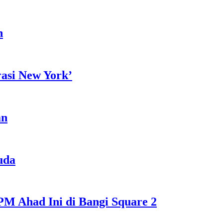
h
rasi New York’
an
uda
M Ahad Ini di Bangi Square 2