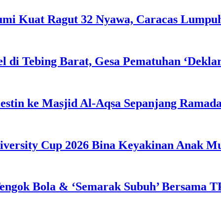
Bumi Kuat Ragut 32 Nyawa, Caracas Lumpu
l di Tebing Barat, Gesa Pematuhan ‘Dekla
estin ke Masjid Al-Aqsa Sepanjang Ramad
iversity Cup 2026 Bina Keyakinan Anak M
engok Bola & ‘Semarak Subuh’ Bersama TP