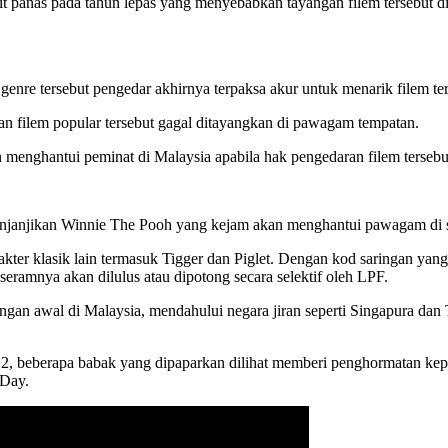
it panas pada tahun lepas yang menyebabkan tayangan filem tersebut dib
re tersebut pengedar akhirnya terpaksa akur untuk menarik filem te
kan filem popular tersebut gagal ditayangkan di pawagam tempatan.
menghantui peminat di Malaysia apabila hak pengedaran filem tersebut
menjanjikan Winnie The Pooh yang kejam akan menghantui pawagam di s
arakter klasik lain termasuk Tigger dan Piglet. Dengan kod saringan ya
seramnya akan dilulus atau dipotong secara selektif oleh LPF.
angan awal di Malaysia, mendahului negara jiran seperti Singapura d
 beberapa babak yang dipaparkan dilihat memberi penghormatan kepada f
 Day.