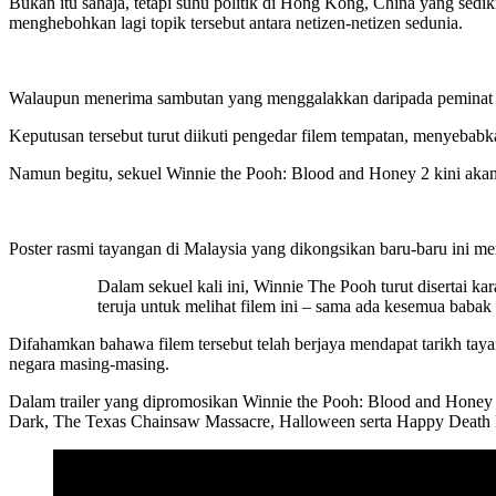
Bukan itu sahaja, tetapi suhu politik di Hong Kong, China yang sedik
menghebohkan lagi topik tersebut antara netizen-netizen sedunia.
Walaupun menerima sambutan yang menggalakkan daripada peminat gen
Keputusan tersebut turut diikuti pengedar filem tempatan, menyebab
Namun begitu, sekuel Winnie the Pooh: Blood and Honey 2 kini akan 
Poster rasmi tayangan di Malaysia yang dikongsikan baru-baru ini 
Dalam sekuel kali ini, Winnie The Pooh turut disertai k
teruja untuk melihat filem ini – sama ada kesemua babak 
Difahamkan bahawa filem tersebut telah berjaya mendapat tarikh tay
negara masing-masing.
Dalam trailer yang dipromosikan Winnie the Pooh: Blood and Honey 2,
Dark, The Texas Chainsaw Massacre, Halloween serta Happy Death