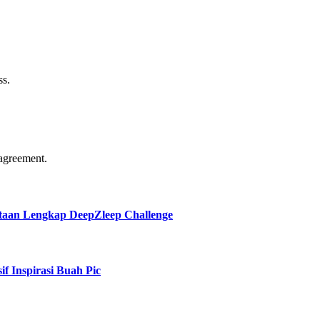
ss.
agreement.
taan Lengkap DeepZleep Challenge
f Inspirasi Buah Pic