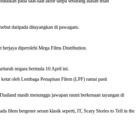
atalkan pada saat-saat akhir tanpa sebarang alasan telah
rsebut daripada ditayangkan di pawagam.
 berjaya diperolehi Mega Films Distribution.
eluruh negara bermula 10 April ini.
ng ketat oleh Lembaga Penapisan Filem (LPF) ramai pasti
an Thailand masih menunggu jawapan rasmi berkenaan tayangan di
ilem bergenre seram klasik seperti, IT, Scary Stories to Tell in the