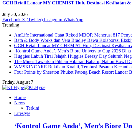
GCH Retail Lancar MY CHEMIST Hub, Destinasi Kesihatan & K
July 30, 2026
Facebook
X (Twitter)
Instagram
WhatsApp
Trending
AmLife International Catat Rekod MBOR Menerusi 817 Penye
Bath & Body Works dan Vera Bradley Bawa Kolaborasi Eksklus
GCH Retail Lancar MY CHEMIST Hub, Destinasi Kesihatan &
‘Kontrol Game Anda’, Men’s Biore University Cup 2026 Bin
Huggies Labuh Tirai Jelajah Huggies Breezy Day Seluruh Ne
The Mines Tawarkan Pilihan Hiburan Baharu, Nation Bowl Di
WMSKINCARE Buktikan Kualiti, Tembusi Pasaran Kecantik
Four Points by Sheraton Phuket Patong Beach Resort Lancar B
Friday, August 7
Home
News
Terkini
Lifestyle
‘Kontrol Game Anda’, Men’s Biore Un