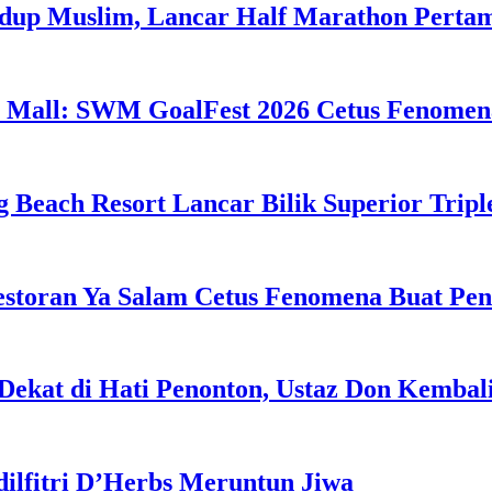
idup Muslim, Lancar Half Marathon Perta
 Mall: SWM GoalFest 2026 Cetus Fenomen
g Beach Resort Lancar Bilik Superior Tri
estoran Ya Salam Cetus Fenomena Buat Pe
Dekat di Hati Penonton, Ustaz Don Kemba
dilfitri D’Herbs Meruntun Jiwa