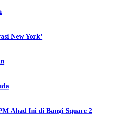
h
rasi New York’
an
uda
M Ahad Ini di Bangi Square 2