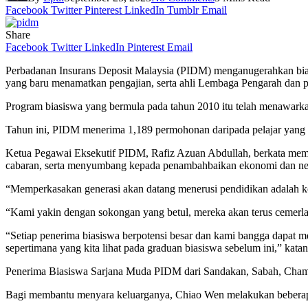
Facebook
Twitter
Pinterest
LinkedIn
Tumblr
Email
Share
Facebook
Twitter
LinkedIn
Pinterest
Email
Perbadanan Insurans Deposit Malaysia (PIDM) menganugerahkan biasi
yang baru menamatkan pengajian, serta ahli Lembaga Pengarah dan 
Program biasiswa yang bermula pada tahun 2010 itu telah menawarkan
Tahun ini, PIDM menerima 1,189 permohonan daripada pelajar yang in
Ketua Pegawai Eksekutif PIDM, Rafiz Azuan Abdullah, berkata memup
cabaran, serta menyumbang kepada penambahbaikan ekonomi dan ne
“Memperkasakan generasi akan datang menerusi pendidikan adalah 
“Kami yakin dengan sokongan yang betul, mereka akan terus cemerl
“Setiap penerima biasiswa berpotensi besar dan kami bangga dapat m
sepertimana yang kita lihat pada graduan biasiswa sebelum ini,” katan
Penerima Biasiswa Sarjana Muda PIDM dari Sandakan, Sabah, Cham 
Bagi membantu menyara keluarganya, Chiao Wen melakukan beberap