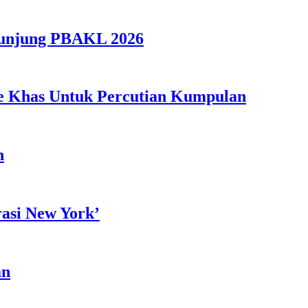
gunjung PBAKL 2026
ple Khas Untuk Percutian Kumpulan
h
rasi New York’
an