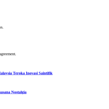
ss.
agreement.
aysia Teroka Inovasi Saintifik
asana Nostalgia