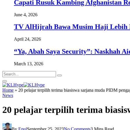
Capati Rusuk Kambing Afghanistan R
June 4, 2026
TV AlHijrah Bawa Musim Haji Lebih 
April 24, 2026
“Ya, Abah Saya Security”: Naskhah Ai
March 13, 2026
Home
»
20 pelajar terpilih terima biasiswa sarjana muda PIDM pengaj
News
20 pelajar terpilih terima bias
By
Epul
September 25, 2023
No Comments
3 Mins Read