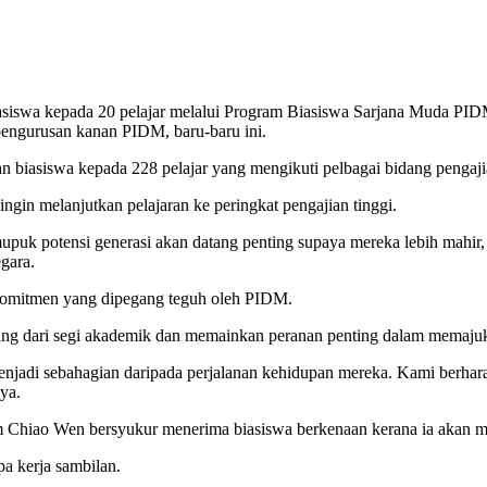
swa kepada 20 pelajar melalui Program Biasiswa Sarjana Muda PIDM d
pengurusan kanan PIDM, baru-baru ini.
 biasiswa kepada 228 pelajar yang mengikuti pelbagai bidang pengaji
gin melanjutkan pelajaran ke peringkat pengajian tinggi.
uk potensi generasi akan datang penting supaya mereka lebih mahir,
gara.
komitmen yang dipegang teguh oleh PIDM.
ang dari segi akademik dan memainkan peranan penting dalam memajuk
enjadi sebahagian daripada perjalanan kehidupan mereka. Kami berhar
ya.
Chiao Wen bersyukur menerima biasiswa berkenaan kerana ia akan me
a kerja sambilan.