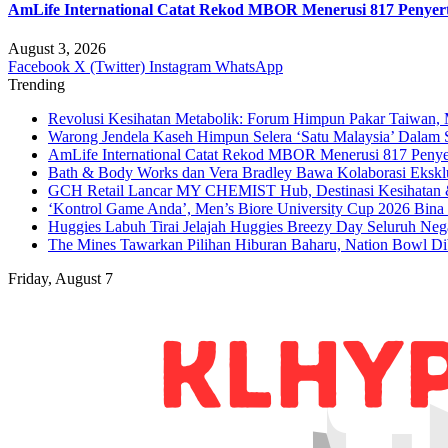
AmLife International Catat Rekod MBOR Menerusi 817 Penyer
August 3, 2026
Facebook
X (Twitter)
Instagram
WhatsApp
Trending
Revolusi Kesihatan Metabolik: Forum Himpun Pakar Taiwan, Ma
Warong Jendela Kaseh Himpun Selera ‘Satu Malaysia’ Dalam 
AmLife International Catat Rekod MBOR Menerusi 817 Penye
Bath & Body Works dan Vera Bradley Bawa Kolaborasi Eksklus
GCH Retail Lancar MY CHEMIST Hub, Destinasi Kesihatan &
‘Kontrol Game Anda’, Men’s Biore University Cup 2026 Bin
Huggies Labuh Tirai Jelajah Huggies Breezy Day Seluruh Ne
The Mines Tawarkan Pilihan Hiburan Baharu, Nation Bowl Di
Friday, August 7