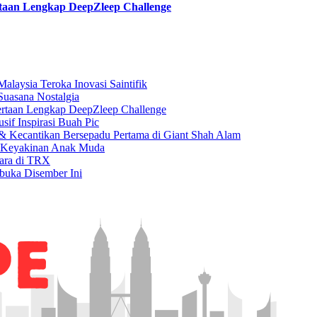
taan Lengkap DeepZleep Challenge
laysia Teroka Inovasi Saintifik
Suasana Nostalgia
rtaan Lengkap DeepZleep Challenge
if Inspirasi Buah Pic
 Kecantikan Bersepadu Pertama di Giant Shah Alam
a Keyakinan Anak Muda
gara di TRX
buka Disember Ini