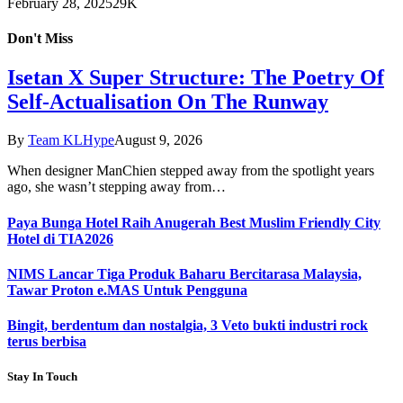
February 28, 2025
29K
Don't Miss
Isetan X Super Structure: The Poetry Of
Self-Actualisation On The Runway
By
Team KLHype
August 9, 2026
When designer ManChien stepped away from the spotlight years
ago, she wasn’t stepping away from…
Paya Bunga Hotel Raih Anugerah Best Muslim Friendly City
Hotel di TIA2026
NIMS Lancar Tiga Produk Baharu Bercitarasa Malaysia,
Tawar Proton e.MAS Untuk Pengguna
Bingit, berdentum dan nostalgia, 3 Veto bukti industri rock
terus berbisa
Stay In Touch