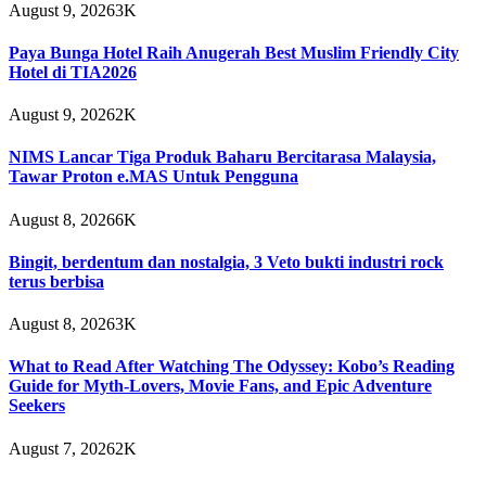
August 9, 2026
3K
Paya Bunga Hotel Raih Anugerah Best Muslim Friendly City
Hotel di TIA2026
August 9, 2026
2K
NIMS Lancar Tiga Produk Baharu Bercitarasa Malaysia,
Tawar Proton e.MAS Untuk Pengguna
August 8, 2026
6K
Bingit, berdentum dan nostalgia, 3 Veto bukti industri rock
terus berbisa
August 8, 2026
3K
What to Read After Watching The Odyssey: Kobo’s Reading
Guide for Myth-Lovers, Movie Fans, and Epic Adventure
Seekers
August 7, 2026
2K