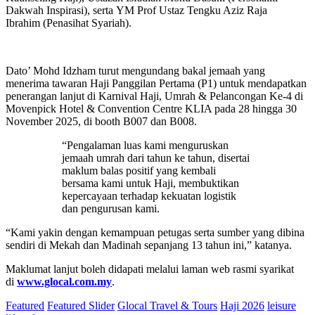
Dakwah Inspirasi), serta YM Prof Ustaz Tengku Aziz Raja
Ibrahim (Penasihat Syariah).
Dato’ Mohd Idzham turut mengundang bakal jemaah yang
menerima tawaran Haji Panggilan Pertama (P1) untuk mendapatkan
penerangan lanjut di Karnival Haji, Umrah & Pelancongan Ke-4 di
Movenpick Hotel & Convention Centre KLIA pada 28 hingga 30
November 2025, di booth B007 dan B008.
“Pengalaman luas kami menguruskan
jemaah umrah dari tahun ke tahun, disertai
maklum balas positif yang kembali
bersama kami untuk Haji, membuktikan
kepercayaan terhadap kekuatan logistik
dan pengurusan kami.
“Kami yakin dengan kemampuan petugas serta sumber yang dibina
sendiri di Mekah dan Madinah sepanjang 13 tahun ini,” katanya.
Maklumat lanjut boleh didapati melalui laman web rasmi syarikat
di
www.glocal.com.my
.
Featured
Featured Slider
Glocal Travel & Tours
Haji 2026
leisure