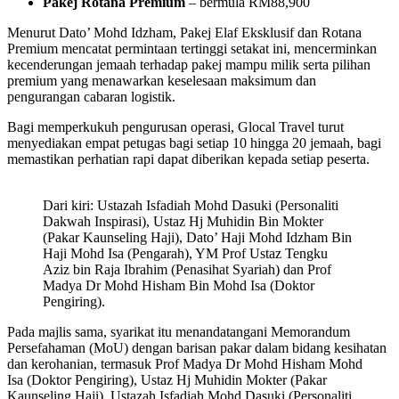
Pakej Rotana Premium
– bermula RM88,900
Menurut Dato’ Mohd Idzham, Pakej Elaf Eksklusif dan Rotana
Premium mencatat permintaan tertinggi setakat ini, mencerminkan
kecenderungan jemaah terhadap pakej mampu milik serta pilihan
premium yang menawarkan keselesaan maksimum dan
pengurangan cabaran logistik.
Bagi memperkukuh pengurusan operasi, Glocal Travel turut
menyediakan empat petugas bagi setiap 10 hingga 20 jemaah, bagi
memastikan perhatian rapi dapat diberikan kepada setiap peserta.
Dari kiri: Ustazah Isfadiah Mohd Dasuki (Personaliti
Dakwah Inspirasi), Ustaz Hj Muhidin Bin Mokter
(Pakar Kaunseling Haji), Dato’ Haji Mohd Idzham Bin
Haji Mohd Isa (Pengarah), YM Prof Ustaz Tengku
Aziz bin Raja Ibrahim (Penasihat Syariah) dan Prof
Madya Dr Mohd Hisham Bin Mohd Isa (Doktor
Pengiring).
Pada majlis sama, syarikat itu menandatangani Memorandum
Persefahaman (MoU) dengan barisan pakar dalam bidang kesihatan
dan kerohanian, termasuk Prof Madya Dr Mohd Hisham Mohd
Isa (Doktor Pengiring), Ustaz Hj Muhidin Mokter (Pakar
Kaunseling Haji), Ustazah Isfadiah Mohd Dasuki (Personaliti