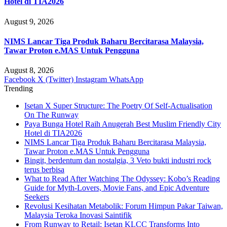
Hotel di TIA2026
August 9, 2026
NIMS Lancar Tiga Produk Baharu Bercitarasa Malaysia,
Tawar Proton e.MAS Untuk Pengguna
August 8, 2026
Facebook
X (Twitter)
Instagram
WhatsApp
Trending
Isetan X Super Structure: The Poetry Of Self-Actualisation
On The Runway
Paya Bunga Hotel Raih Anugerah Best Muslim Friendly City
Hotel di TIA2026
NIMS Lancar Tiga Produk Baharu Bercitarasa Malaysia,
Tawar Proton e.MAS Untuk Pengguna
Bingit, berdentum dan nostalgia, 3 Veto bukti industri rock
terus berbisa
What to Read After Watching The Odyssey: Kobo’s Reading
Guide for Myth-Lovers, Movie Fans, and Epic Adventure
Seekers
Revolusi Kesihatan Metabolik: Forum Himpun Pakar Taiwan,
Malaysia Teroka Inovasi Saintifik
From Runway to Retail: Isetan KLCC Transforms Into