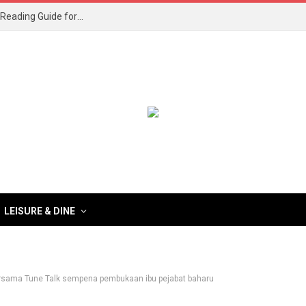
What to Read After Watching The Odyssey: Kobo’s Reading Guide for Myth-Lovers, Movie Fans, and Epic Adventure Seekers
LEISURE & DINE
bersama Tune Talk sempena pembukaan ibu pejabat baharu