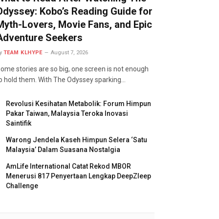
Odyssey: Kobo’s Reading Guide for
Myth-Lovers, Movie Fans, and Epic
Adventure Seekers
y
TEAM KLHYPE
August 7, 2026
ome stories are so big, one screen is not enough
o hold them. With The Odyssey sparking…
Revolusi Kesihatan Metabolik: Forum Himpun
Pakar Taiwan, Malaysia Teroka Inovasi
Saintifik
Warong Jendela Kaseh Himpun Selera ‘Satu
Malaysia’ Dalam Suasana Nostalgia
AmLife International Catat Rekod MBOR
Menerusi 817 Penyertaan Lengkap DeepZleep
Challenge