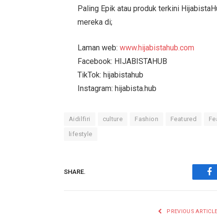
Paling Epik atau produk terkini HijabistaH
mereka di;
Laman web:
www.hijabistahub.com
Facebook: HIJABISTAHUB
TikTok: hijabistahub
Instagram: hijabista.hub
Aidilfiri
culture
Fashion
Featured
Fe
lifestyle
SHARE.
Fa
PREVIOUS ARTICL