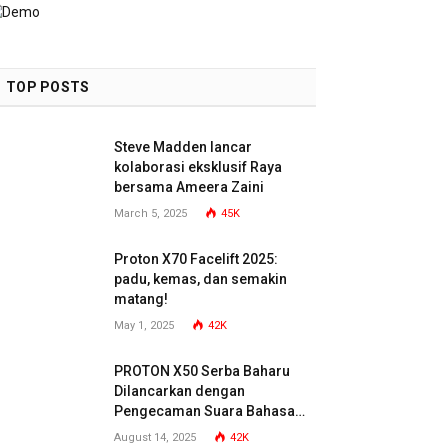
TOP POSTS
Steve Madden lancar
kolaborasi eksklusif Raya
bersama Ameera Zaini
March 5, 2025
45K
Proton X70 Facelift 2025:
padu, kemas, dan semakin
matang!
May 1, 2025
42K
PROTON X50 Serba Baharu
Dilancarkan dengan
Pengecaman Suara Bahasa
Malaysia
August 14, 2025
42K