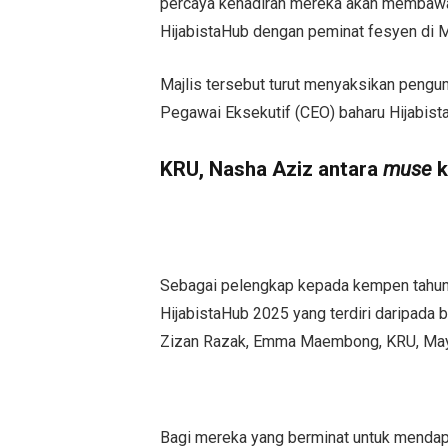
percaya kehadiran mereka akan membawa 
HijabistaHub dengan peminat fesyen di M
Majlis tersebut turut menyaksikan pengum
Pegawai Eksekutif (CEO) baharu Hijabist
KRU, Nasha Aziz antara
muse
k
Sebagai pelengkap kepada kempen tahun 
HijabistaHub 2025 yang terdiri daripada ba
Zizan Razak, Emma Maembong, KRU, Maya 
Bagi mereka yang berminat untuk menda