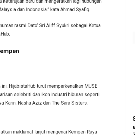
keterujaan baru dan mengeratkan lagi hubungan
alaysia dan Indonesia,” kata Ahmad Syafiq.
uman rasmi Dato’ Sri Aliff Syukri sebagai Ketua
aHub.
empen
ini, HijabistaHub turut memperkenalkan MUSE
risan selebriti dan ikon industri hiburan seperti
Karin, Nasha Aziz dan The Sara Sisters.
patkan maklumat lanjut mengenai Kempen Raya