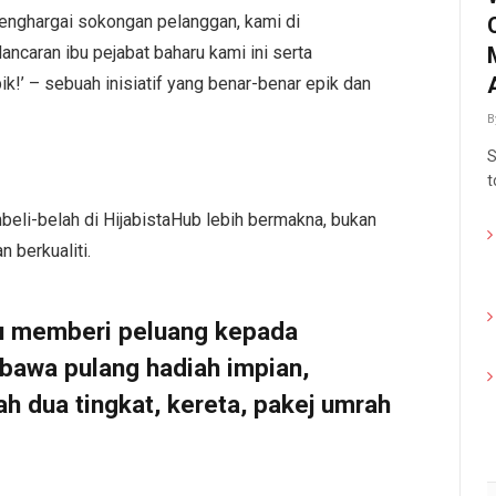
enghargai sokongan pelanggan, kami di
ancaran ibu pejabat baharu kami ini serta
!’ – sebuah inisiatif yang benar-benar epik dan
B
S
t
li-belah di HijabistaHub lebih bermakna, bukan
 berkualiti.
u memberi peluang kepada
awa pulang hadiah impian,
 dua tingkat, kereta, pakej umrah