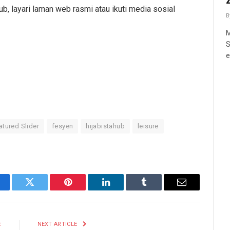
ub, layari laman web rasmi atau ikuti media sosial
B
M
S
e
atured Slider
fesyen
hijabistahub
leisure
cebook
Twitter
Pinterest
LinkedIn
Tumblr
Email
E
NEXT ARTICLE