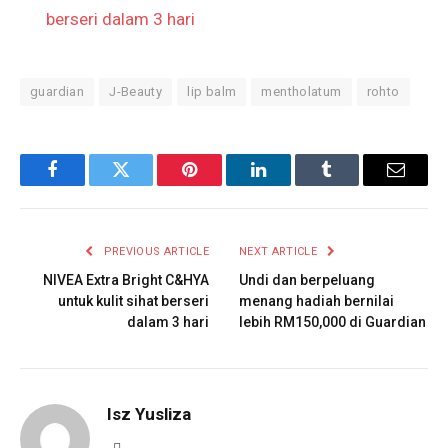
berseri dalam 3 hari
guardian
J-Beauty
lip balm
mentholatum
rohto
Facebook
Twitter
Pinterest
LinkedIn
Tumblr
Email
PREVIOUS ARTICLE
NEXT ARTICLE
NIVEA Extra Bright C&HYA
Undi dan berpeluang
untuk kulit sihat berseri
menang hadiah bernilai
dalam 3 hari
lebih RM150,000 di Guardian
Isz Yusliza
Website