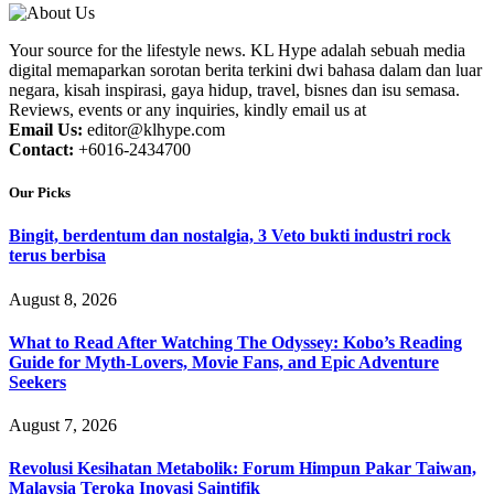
Your source for the lifestyle news. KL Hype adalah sebuah media
digital memaparkan sorotan berita terkini dwi bahasa dalam dan luar
negara, kisah inspirasi, gaya hidup, travel, bisnes dan isu semasa.
Reviews, events or any inquiries, kindly email us at
Email Us:
editor@klhype.com
Contact:
+6016-2434700
Our Picks
Bingit, berdentum dan nostalgia, 3 Veto bukti industri rock
terus berbisa
August 8, 2026
What to Read After Watching The Odyssey: Kobo’s Reading
Guide for Myth-Lovers, Movie Fans, and Epic Adventure
Seekers
August 7, 2026
Revolusi Kesihatan Metabolik: Forum Himpun Pakar Taiwan,
Malaysia Teroka Inovasi Saintifik