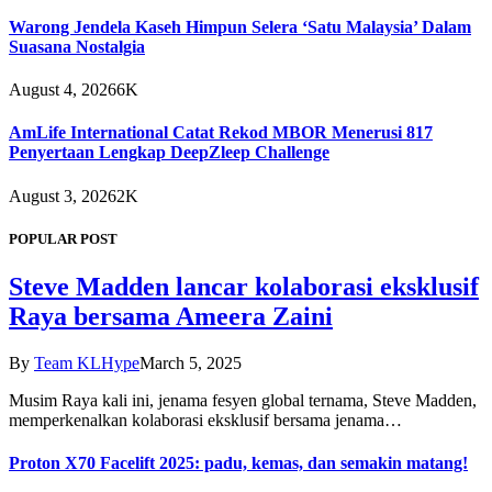
Warong Jendela Kaseh Himpun Selera ‘Satu Malaysia’ Dalam
Suasana Nostalgia
August 4, 2026
6K
AmLife International Catat Rekod MBOR Menerusi 817
Penyertaan Lengkap DeepZleep Challenge
August 3, 2026
2K
POPULAR POST
Steve Madden lancar kolaborasi eksklusif
Raya bersama Ameera Zaini
By
Team KLHype
March 5, 2025
Musim Raya kali ini, jenama fesyen global ternama, Steve Madden,
memperkenalkan kolaborasi eksklusif bersama jenama…
Proton X70 Facelift 2025: padu, kemas, dan semakin matang!