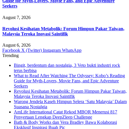
Guide for Myth-Lovers, Movie Fans, and Epic Adventure
Seekers
August 7, 2026
Revolusi Kesihatan Metabolik: Forum Himpun Pakar Taiwan,
Malaysia Teroka Inovasi Saintifik
August 6, 2026
Facebook
X (Twitter)
Instagram
WhatsApp
Trending
Bingit, berdentum dan nostalgia, 3 Veto bukti industri rock
terus berbisa
What to Read After Watching The Odyssey: Kobo’s Reading
Guide for Myth-Lovers, Movie Fans, and Epic Adventure
Seekers
Revolusi Kesihatan Metabolik: Forum Himpun Pakar Taiwan,
Malaysia Teroka Inovasi Saintifik
Warong Jendela Kaseh Himpun Selera ‘Satu Malaysia’ Dalam
Suasana Nostalgia
AmLife International Catat Rekod MBOR Menerusi 817
Penyertaan Lengkap DeepZleep Challenge
Bath & Body Works dan Vera Bradley Bawa Kolaborasi
Eksklusif Inspirasi Buah Pic