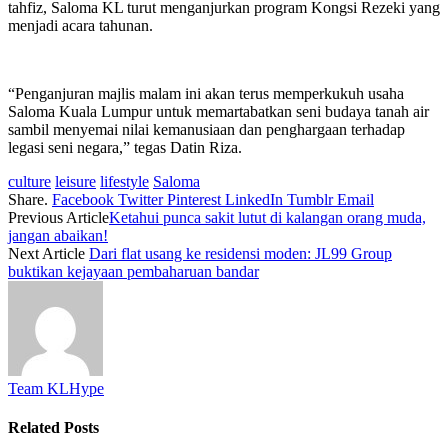
tahfiz, Saloma KL turut menganjurkan program Kongsi Rezeki yang
menjadi acara tahunan.
“Penganjuran majlis malam ini akan terus memperkukuh usaha
Saloma Kuala Lumpur untuk memartabatkan seni budaya tanah air
sambil menyemai nilai kemanusiaan dan penghargaan terhadap
legasi seni negara,” tegas Datin Riza.
culture
leisure
lifestyle
Saloma
Share.
Facebook
Twitter
Pinterest
LinkedIn
Tumblr
Email
Previous Article
Ketahui punca sakit lutut di kalangan orang muda,
jangan abaikan!
Next Article
Dari flat usang ke residensi moden: JL99 Group
buktikan kejayaan pembaharuan bandar
Team KLHype
Related
Posts