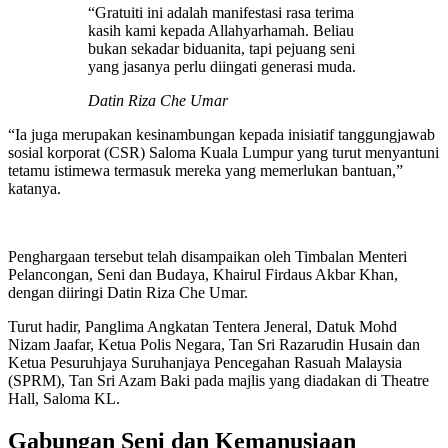
“Gratuiti ini adalah manifestasi rasa terima
kasih kami kepada Allahyarhamah. Beliau
bukan sekadar biduanita, tapi pejuang seni
yang jasanya perlu diingati generasi muda.
Datin Riza Che Umar
“Ia juga merupakan kesinambungan kepada inisiatif tanggungjawab
sosial korporat (CSR) Saloma Kuala Lumpur yang turut menyantuni
tetamu istimewa termasuk mereka yang memerlukan bantuan,”
katanya.
Penghargaan tersebut telah disampaikan oleh Timbalan Menteri
Pelancongan, Seni dan Budaya, Khairul Firdaus Akbar Khan,
dengan diiringi Datin Riza Che Umar.
Turut hadir, Panglima Angkatan Tentera Jeneral, Datuk Mohd
Nizam Jaafar, Ketua Polis Negara, Tan Sri Razarudin Husain dan
Ketua Pesuruhjaya Suruhanjaya Pencegahan Rasuah Malaysia
(SPRM), Tan Sri Azam Baki pada majlis yang diadakan di Theatre
Hall, Saloma KL.
Gabungan Seni dan Kemanusiaan