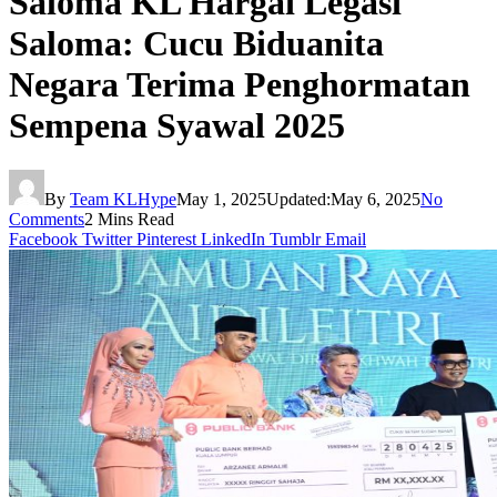
Saloma KL Hargai Legasi
Saloma: Cucu Biduanita
Negara Terima Penghormatan
Sempena Syawal 2025
By
Team KLHype
May 1, 2025
Updated:
May 6, 2025
No
Comments
2 Mins Read
Facebook
Twitter
Pinterest
LinkedIn
Tumblr
Email