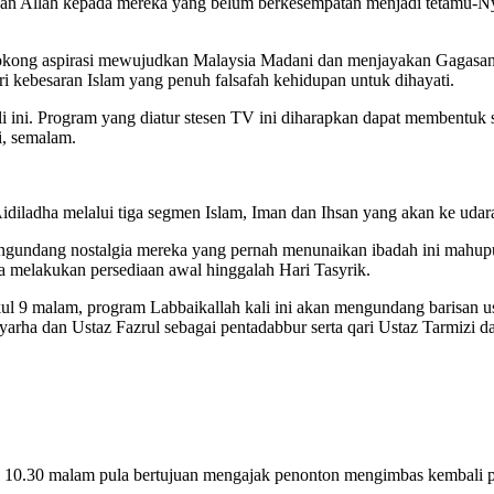
gan Allah kepada mereka yang belum berkesempatan menjadi tetamu-
kong aspirasi mewujudkan Malaysia Madani dan menjayakan Gagasan A
ri kebesaran Islam yang penuh falsafah kehidupan untuk dihayati.
i ini. Program yang diatur stesen TV ini diharapkan dapat membentuk
ni, semalam.
diladha melalui tiga segmen Islam, Iman dan Ihsan yang akan ke udar
 mengundang nostalgia mereka yang pernah menunaikan ibadah ini mahu
ka melakukan persediaan awal hinggalah Hari Tasyrik.
kul 9 malam, program Labbaikallah kali ini akan mengundang barisan ust
rha dan Ustaz Fazrul sebagai pentadabbur serta qari Ustaz Tarmizi d
10.30 malam pula bertujuan mengajak penonton mengimbas kembali peris