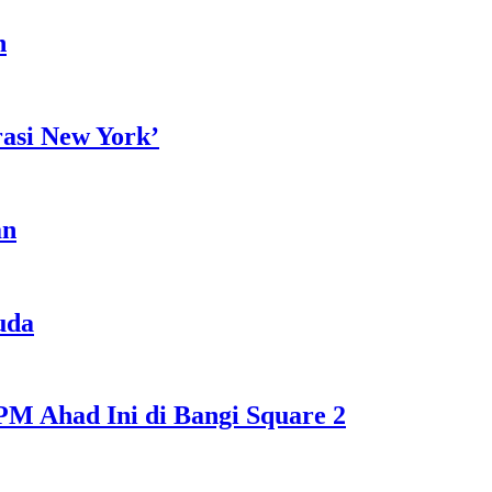
h
rasi New York’
an
uda
M Ahad Ini di Bangi Square 2