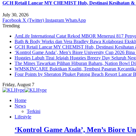
GCH Retail Lancar MY CHEMIST Hub, Destinasi Kesihatan & K
July 30, 2026
Facebook
X (Twitter)
Instagram
WhatsApp
Trending
AmLife International Catat Rekod MBOR Menerusi 817 Penye
Bath & Body Works dan Vera Bradley Bawa Kolaborasi Eksklus
GCH Retail Lancar MY CHEMIST Hub, Destinasi Kesihatan &
‘Kontrol Game Anda’, Men’s Biore University Cup 2026 Bin
Huggies Labuh Tirai Jelajah Huggies Breezy Day Seluruh Ne
The Mines Tawarkan Pilihan Hiburan Baharu, Nation Bowl Di
WMSKINCARE Buktikan Kualiti, Tembusi Pasaran Kecantik
Four Points by Sheraton Phuket Patong Beach Resort Lancar B
Friday, August 7
Home
News
Terkini
Lifestyle
‘Kontrol Game Anda’, Men’s Biore Un