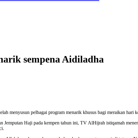
narik sempena Aidiladha
menyusun pelbagai program menarik khusus bagi meraikan hari kebes
an Jemputan Haji pada kempen tahun ini, TV AlHijrah istiqamah mene
ci.