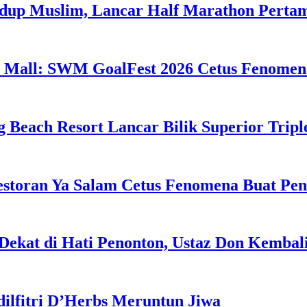
idup Muslim, Lancar Half Marathon Perta
 Mall: SWM GoalFest 2026 Cetus Fenomen
g Beach Resort Lancar Bilik Superior Tri
estoran Ya Salam Cetus Fenomena Buat Pe
Dekat di Hati Penonton, Ustaz Don Kemba
dilfitri D’Herbs Meruntun Jiwa