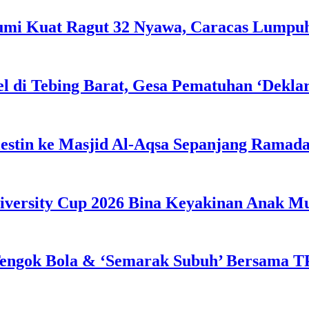
Bumi Kuat Ragut 32 Nyawa, Caracas Lumpu
l di Tebing Barat, Gesa Pematuhan ‘Dekla
estin ke Masjid Al-Aqsa Sepanjang Ramad
iversity Cup 2026 Bina Keyakinan Anak M
engok Bola & ‘Semarak Subuh’ Bersama TP