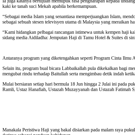
Ia juga katanya bertujuan memupuk rasa pengharapan kepada undan
kaki ke tanah suci Mekah apabila berkemampuan.
“Sebagai media Islam yang senantiasa memperjuangkan Islam, mendo
sebagai sebuah stesen televisyen utama di Malaysia yang meraikan ha
“Kami hidangkan pelbagai rancangan istimewa untuk kempen haji kal
sidang media Aidiladha: Jemputan Haji di Tamu Hotel & Suites di si
Antaranya program yang diketengahkan seperti Program Cinta Ilmu Ai
Selain itu, program bual bicara Labbaikallah pula dikekalkan bagi
mengubat rindu terhadap Baitullah serta mengimbau detik indah keti
Mulai bersiaran setiap hari bermula 18 Jun hingga 2 Julai ini pada pu
Ramli, Ustaz Hanafiah, Ustazah Muzayyanah dan Ustazah Fatimah Sya
Manakala Peristiwa Haji yang bakal disiarkan pada malam raya pukul 