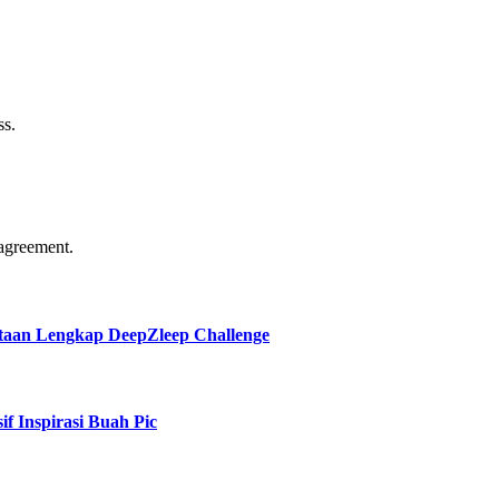
ss.
agreement.
taan Lengkap DeepZleep Challenge
f Inspirasi Buah Pic