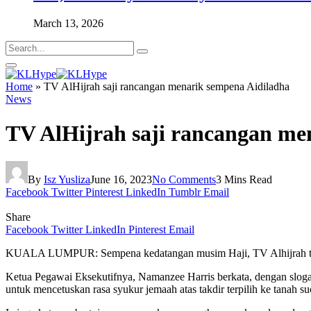
March 13, 2026
Home
»
TV AlHijrah saji rancangan menarik sempena Aidiladha
News
TV AlHijrah saji rancangan me
By
Isz Yusliza
June 16, 2023
No Comments
3 Mins Read
Facebook
Twitter
Pinterest
LinkedIn
Tumblr
Email
Share
Facebook
Twitter
LinkedIn
Pinterest
Email
KUALA LUMPUR: Sempena kedatangan musim Haji, TV Alhijrah telah 
Ketua Pegawai Eksekutifnya, Namanzee Harris berkata, dengan slog
untuk mencetuskan rasa syukur jemaah atas takdir terpilih ke tanah su