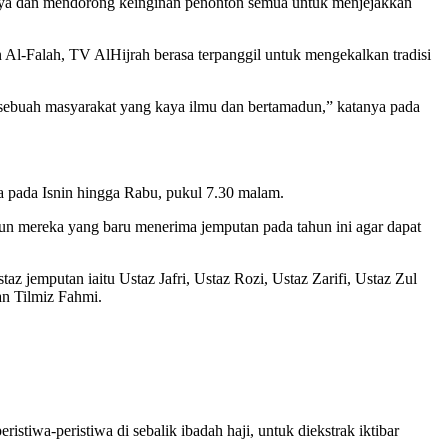
Nya dan mendorong keinginan penonton semua untuk menjejakkan
l-Falah, TV AlHijrah berasa terpanggil untuk mengekalkan tradisi
 sebuah masyarakat yang kaya ilmu dan bertamadun,” katanya pada
a pada Isnin hingga Rabu, pukul 7.30 malam.
pun mereka yang baru menerima jemputan pada tahun ini agar dapat
az jemputan iaitu Ustaz Jafri, Ustaz Rozi, Ustaz Zarifi, Ustaz Zul
an Tilmiz Fahmi.
tiwa-peristiwa di sebalik ibadah haji, untuk diekstrak iktibar