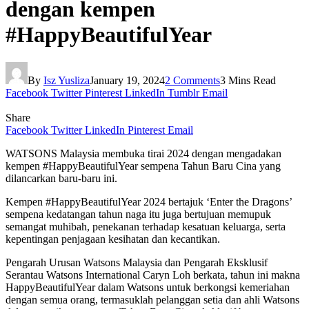
dengan kempen
#HappyBeautifulYear
By
Isz Yusliza
January 19, 2024
2 Comments
3 Mins Read
Facebook
Twitter
Pinterest
LinkedIn
Tumblr
Email
Share
Facebook
Twitter
LinkedIn
Pinterest
Email
WATSONS Malaysia membuka tirai 2024 dengan mengadakan
kempen #HappyBeautifulYear sempena Tahun Baru Cina yang
dilancarkan baru-baru ini.
Kempen #HappyBeautifulYear 2024 bertajuk ‘Enter the Dragons’
sempena kedatangan tahun naga itu juga bertujuan memupuk
semangat muhibah, penekanan terhadap kesatuan keluarga, serta
kepentingan penjagaan kesihatan dan kecantikan.
Pengarah Urusan Watsons Malaysia dan Pengarah Eksklusif
Serantau Watsons International Caryn Loh berkata, tahun ini makna
HappyBeautifulYear dalam Watsons untuk berkongsi kemeriahan
dengan semua orang, termasuklah pelanggan setia dan ahli Watsons