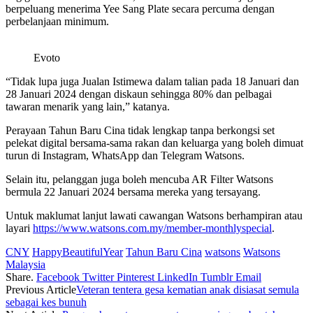
berpeluang menerima Yee Sang Plate secara percuma dengan
perbelanjaan minimum.
Evoto
“Tidak lupa juga Jualan Istimewa dalam talian pada 18 Januari dan
28 Januari 2024 dengan diskaun sehingga 80% dan pelbagai
tawaran menarik yang lain,” katanya.
Perayaan Tahun Baru Cina tidak lengkap tanpa berkongsi set
pelekat digital bersama-sama rakan dan keluarga yang boleh dimuat
turun di Instagram, WhatsApp dan Telegram Watsons.
Selain itu, pelanggan juga boleh mencuba AR Filter Watsons
bermula 22 Januari 2024 bersama mereka yang tersayang.
Untuk maklumat lanjut lawati cawangan Watsons berhampiran atau
layari
https://www.watsons.com.my/member-monthlyspecial
.
CNY
HappyBeautifulYear
Tahun Baru Cina
watsons
Watsons
Malaysia
Share.
Facebook
Twitter
Pinterest
LinkedIn
Tumblr
Email
Previous Article
Veteran tentera gesa kematian anak disiasat semula
sebagai kes bunuh