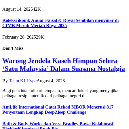
August 14, 2025
42K
Koleksi ikonik Anuar Faizal & Royal Sembilan menyinar di
CIMB Merah Meriah Raya 2025
February 28, 2025
29K
Don't Miss
Warong Jendela Kaseh Himpun Selera
‘Satu Malaysia’ Dalam Suasana Nostalgia
By
Team KLHype
August 4, 2026
Bagi pencinta kulinari tempatan, mencari lokasi yang menyajikan
pelbagai resipi autentik dari pelbagai negeri di…
AmLife International Catat Rekod MBOR Menerusi 817
Penyertaan Lengkap DeepZleep Challenge
Bath & Body Works dan Vera Bradley Bawa Kolaborasi
Eksklusif Inspirasi Buah Pic