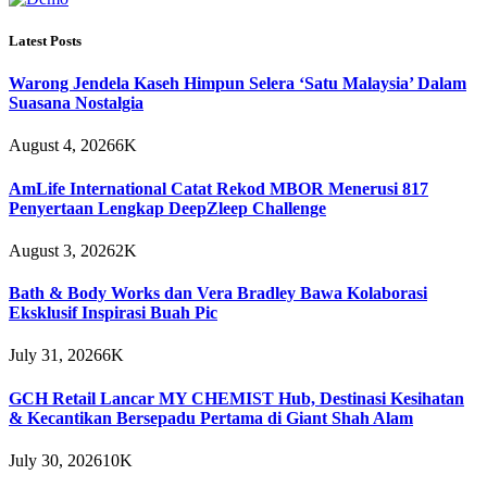
Latest Posts
Warong Jendela Kaseh Himpun Selera ‘Satu Malaysia’ Dalam
Suasana Nostalgia
August 4, 2026
6K
AmLife International Catat Rekod MBOR Menerusi 817
Penyertaan Lengkap DeepZleep Challenge
August 3, 2026
2K
Bath & Body Works dan Vera Bradley Bawa Kolaborasi
Eksklusif Inspirasi Buah Pic
July 31, 2026
6K
GCH Retail Lancar MY CHEMIST Hub, Destinasi Kesihatan
& Kecantikan Bersepadu Pertama di Giant Shah Alam
July 30, 2026
10K