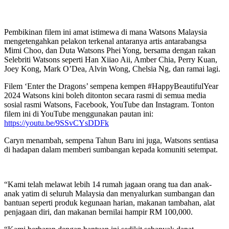
Pembikinan filem ini amat istimewa di mana Watsons Malaysia
mengetengahkan pelakon terkenal antaranya artis antarabangsa
Mimi Choo, dan Duta Watsons Phei Yong, bersama dengan rakan
Selebriti Watsons seperti Han Xiiao Aii, Amber Chia, Perry Kuan,
Joey Kong, Mark O’Dea, Alvin Wong, Chelsia Ng, dan ramai lagi.
Filem ‘Enter the Dragons’ sempena kempen #HappyBeautifulYear
2024 Watsons kini boleh ditonton secara rasmi di semua media
sosial rasmi Watsons, Facebook, YouTube dan Instagram. Tonton
filem ini di YouTube menggunakan pautan ini:
https://youtu.be/9SSvCYsDDFk
Caryn menambah, sempena Tahun Baru ini juga, Watsons sentiasa
di hadapan dalam memberi sumbangan kepada komuniti setempat.
“Kami telah melawat lebih 14 rumah jagaan orang tua dan anak-
anak yatim di seluruh Malaysia dan menyalurkan sumbangan dan
bantuan seperti produk kegunaan harian, makanan tambahan, alat
penjagaan diri, dan makanan bernilai hampir RM 100,000.