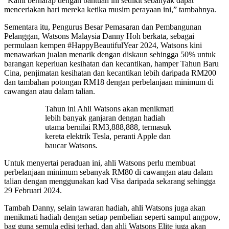
“Kami berharap dengan bantuan ini sedikit sebanyak dapat
menceriakan hari mereka ketika musim perayaan ini,” tambahnya.
Sementara itu, Pengurus Besar Pemasaran dan Pembangunan
Pelanggan, Watsons Malaysia Danny Hoh berkata, sebagai
permulaan kempen #HappyBeautifulYear 2024, Watsons kini
menawarkan jualan menarik dengan diskaun sehingga 50% untuk
barangan keperluan kesihatan dan kecantikan, hamper Tahun Baru
Cina, penjimatan kesihatan dan kecantikan lebih daripada RM200
dan tambahan potongan RM18 dengan perbelanjaan minimum di
cawangan atau dalam talian.
Tahun ini Ahli Watsons akan menikmati
lebih banyak ganjaran dengan hadiah
utama bernilai RM3,888,888, termasuk
kereta elektrik Tesla, peranti Apple dan
baucar Watsons.
Untuk menyertai peraduan ini, ahli Watsons perlu membuat
perbelanjaan minimum sebanyak RM80 di cawangan atau dalam
talian dengan menggunakan kad Visa daripada sekarang sehingga
29 Februari 2024.
Tambah Danny, selain tawaran hadiah, ahli Watsons juga akan
menikmati hadiah dengan setiap pembelian seperti sampul angpow,
bag guna semula edisi terhad, dan ahli Watsons Elite juga akan