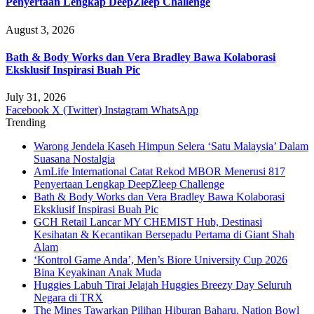
Penyertaan Lengkap DeepZleep Challenge
August 3, 2026
Bath & Body Works dan Vera Bradley Bawa Kolaborasi
Eksklusif Inspirasi Buah Pic
July 31, 2026
Facebook
X (Twitter)
Instagram
WhatsApp
Trending
Warong Jendela Kaseh Himpun Selera ‘Satu Malaysia’ Dalam
Suasana Nostalgia
AmLife International Catat Rekod MBOR Menerusi 817
Penyertaan Lengkap DeepZleep Challenge
Bath & Body Works dan Vera Bradley Bawa Kolaborasi
Eksklusif Inspirasi Buah Pic
GCH Retail Lancar MY CHEMIST Hub, Destinasi
Kesihatan & Kecantikan Bersepadu Pertama di Giant Shah
Alam
‘Kontrol Game Anda’, Men’s Biore University Cup 2026
Bina Keyakinan Anak Muda
Huggies Labuh Tirai Jelajah Huggies Breezy Day Seluruh
Negara di TRX
The Mines Tawarkan Pilihan Hiburan Baharu, Nation Bowl