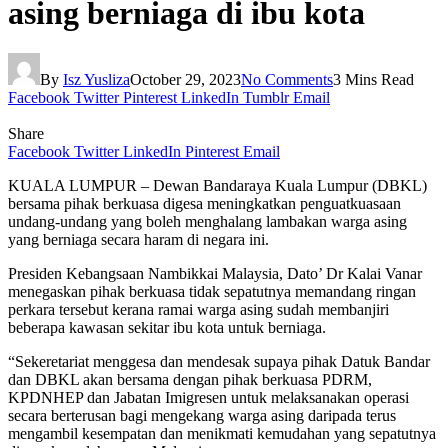
asing berniaga di ibu kota
By
Isz Yusliza
October 29, 2023
No Comments
3 Mins Read
Facebook
Twitter
Pinterest
LinkedIn
Tumblr
Email
Share
Facebook
Twitter
LinkedIn
Pinterest
Email
KUALA LUMPUR – Dewan Bandaraya Kuala Lumpur (DBKL)
bersama pihak berkuasa digesa meningkatkan penguatkuasaan
undang-undang yang boleh menghalang lambakan warga asing
yang berniaga secara haram di negara ini.
Presiden Kebangsaan Nambikkai Malaysia, Dato’ Dr Kalai Vanar
menegaskan pihak berkuasa tidak sepatutnya memandang ringan
perkara tersebut kerana ramai warga asing sudah membanjiri
beberapa kawasan sekitar ibu kota untuk berniaga.
“Sekeretariat menggesa dan mendesak supaya pihak Datuk Bandar
dan DBKL akan bersama dengan pihak berkuasa PDRM,
KPDNHEP dan Jabatan Imigresen untuk melaksanakan operasi
secara berterusan bagi mengekang warga asing daripada terus
mengambil kesempatan dan menikmati kemudahan yang sepatutnya