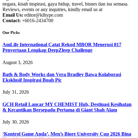
negara, kisah inspirasi, gaya hidup, travel, bisnes dan isu semasa.
Reviews, events or any inquiries, kindly email us at
Email Us:
editor@klhype.com
Contact:
+6016-2434700
Our Picks
AmLife International Catat Rekod MBOR Menerusi 817
Penyertaan Lengkap DeepZleep Challenge
August 3, 2026
Bath & Body Works dan Vera Bradley Bawa Kolaborasi
Eksklusif Inspirasi Buah Pic
July 31, 2026
GCH Retail Lancar MY CHEMIST Hub, Destinasi Kesihatan
& Kecantikan Bersepadu Pertama di Giant Shah Alam
July 30, 2026
‘Kontrol Game Anda’, Men’s Biore University Cup 2026 Bina