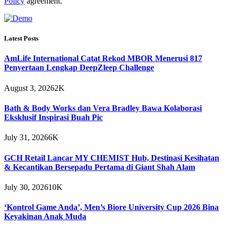
Policy
agreement.
Latest Posts
AmLife International Catat Rekod MBOR Menerusi 817
Penyertaan Lengkap DeepZleep Challenge
August 3, 2026
2K
Bath & Body Works dan Vera Bradley Bawa Kolaborasi
Eksklusif Inspirasi Buah Pic
July 31, 2026
6K
GCH Retail Lancar MY CHEMIST Hub, Destinasi Kesihatan
& Kecantikan Bersepadu Pertama di Giant Shah Alam
July 30, 2026
10K
‘Kontrol Game Anda’, Men’s Biore University Cup 2026 Bina
Keyakinan Anak Muda