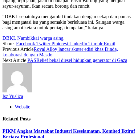
lapang, tepi jalan, jalan di hadapan Pasar Borong yang menjual
sayur-sayuran, ikan secara borong dan runcit.
“DBKL sepatutnya mengambil tindakan dengan cekap dan pantas
bagi mengatasi isu yang semakin berleluasa ini. Saingan warga
asing amat ketara untuk peniaga tempatan,” katanya.
DBKL
Nambikkai
warga asing
Share.
Facebook
Twitter
Pinterest
LinkedIn
Tumblr
Email
Previous Article
Royal Alloy lancar skuter edisi khas Dinda,
kolaborasi dengan Masdo
Next Article
PASRelief bekal diesel hidupkan generator di Gaza
Isz Yusliza
Website
Related
Posts
PIKM Angkat Martabat Industri Keselamatan, Komited Iktiraf
Kerjaya Profesional