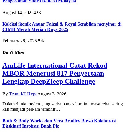
Pengecaman Suara Bahasa Malaysia
August 14, 2025
42K
Koleksi ikonik Anuar Faizal & Royal Sembilan menyinar di
CIMB Merah Meriah Raya 2025
February 28, 2025
29K
Don't Miss
AmLife International Catat Rekod
MBOR Menerusi 817 Penyertaan
Lengkap DeepZleep Challenge
By
Team KLHype
August 3, 2026
Dalam dunia moden yang serba pantas hari ini, masa rehat sering
kali menjadi perkara terakhir…
Bath & Body Works dan Vera Bradley Bawa Kolaborasi
Eksklusif Inspirasi Buah Pic