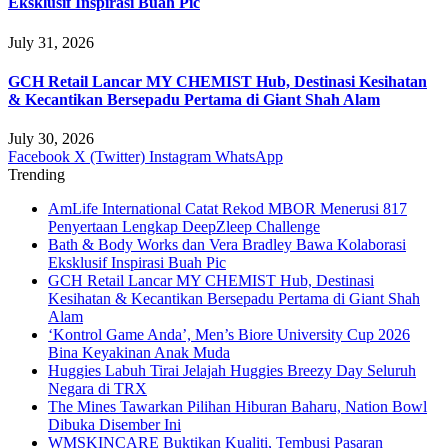
Eksklusif Inspirasi Buah Pic
July 31, 2026
GCH Retail Lancar MY CHEMIST Hub, Destinasi Kesihatan
& Kecantikan Bersepadu Pertama di Giant Shah Alam
July 30, 2026
Facebook
X (Twitter)
Instagram
WhatsApp
Trending
AmLife International Catat Rekod MBOR Menerusi 817
Penyertaan Lengkap DeepZleep Challenge
Bath & Body Works dan Vera Bradley Bawa Kolaborasi
Eksklusif Inspirasi Buah Pic
GCH Retail Lancar MY CHEMIST Hub, Destinasi
Kesihatan & Kecantikan Bersepadu Pertama di Giant Shah
Alam
‘Kontrol Game Anda’, Men’s Biore University Cup 2026
Bina Keyakinan Anak Muda
Huggies Labuh Tirai Jelajah Huggies Breezy Day Seluruh
Negara di TRX
The Mines Tawarkan Pilihan Hiburan Baharu, Nation Bowl
Dibuka Disember Ini
WMSKINCARE Buktikan Kualiti, Tembusi Pasaran