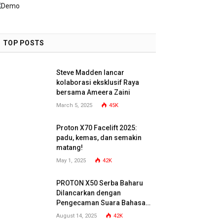
TOP POSTS
Steve Madden lancar
kolaborasi eksklusif Raya
bersama Ameera Zaini
March 5, 2025
45K
Proton X70 Facelift 2025:
padu, kemas, dan semakin
matang!
May 1, 2025
42K
PROTON X50 Serba Baharu
Dilancarkan dengan
Pengecaman Suara Bahasa
Malaysia
August 14, 2025
42K