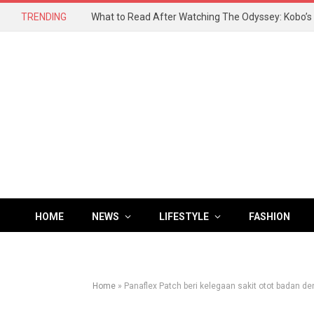
TRENDING
HOME
NEWS
LIFESTYLE
FASHION
Home
»
Panaflex Patch beri kelegaan sakit otot badan d