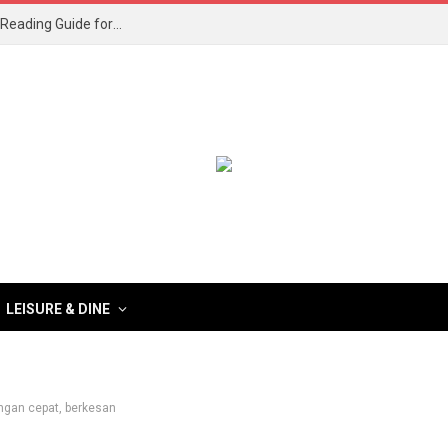
What to Read After Watching The Odyssey: Kobo’s Reading Guide for Myth-Lovers, Movie Fans, and Epic Adventure Seekers
LEISURE & DINE
engan cepat, berkesan