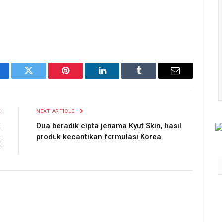
cebook
Twitter
Pinterest
LinkedIn
Tumblr
Email
E
NEXT ARTICLE
n
Dua beradik cipta jenama Kyut Skin, hasil
a
produk kecantikan formulasi Korea
r
Bath & Body Works dan Vera
Bradley Bawa Kolaborasi
Eksklusif Inspirasi Buah Pic