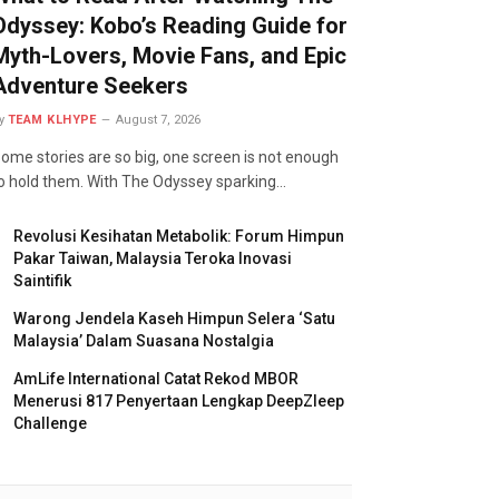
Odyssey: Kobo’s Reading Guide for
Myth-Lovers, Movie Fans, and Epic
Adventure Seekers
y
TEAM KLHYPE
August 7, 2026
ome stories are so big, one screen is not enough
o hold them. With The Odyssey sparking…
Revolusi Kesihatan Metabolik: Forum Himpun
Pakar Taiwan, Malaysia Teroka Inovasi
Saintifik
Warong Jendela Kaseh Himpun Selera ‘Satu
Malaysia’ Dalam Suasana Nostalgia
AmLife International Catat Rekod MBOR
Menerusi 817 Penyertaan Lengkap DeepZleep
Challenge