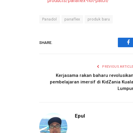
products/panaflex-hot-patch/
Panadol
panaflex
produk baru
SHARE.
Fa
PREVIOUS ARTICL
Kerjasama rakan baharu revolusika
pembelajaran imersif di KidZania Kual
Lumpu
Epul