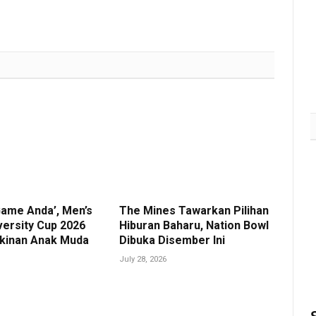
July 31, 2026
6K
Game Anda’, Men’s
The Mines Tawarkan Pilihan
versity Cup 2026
Hiburan Baharu, Nation Bowl
akinan Anak Muda
Dibuka Disember Ini
July 28, 2026