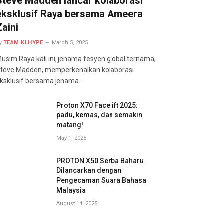
Steve Madden lancar kolaborasi
eksklusif Raya bersama Ameera
Zaini
y
TEAM KLHYPE
March 5, 2025
usim Raya kali ini, jenama fesyen global ternama,
teve Madden, memperkenalkan kolaborasi
ksklusif bersama jenama…
Proton X70 Facelift 2025:
padu, kemas, dan semakin
matang!
May 1, 2025
PROTON X50 Serba Baharu
Dilancarkan dengan
Pengecaman Suara Bahasa
Malaysia
August 14, 2025