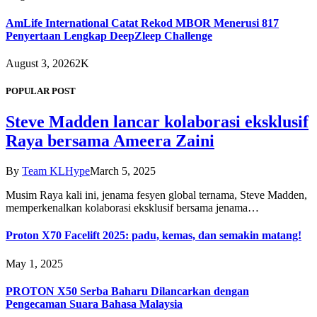
AmLife International Catat Rekod MBOR Menerusi 817
Penyertaan Lengkap DeepZleep Challenge
August 3, 2026
2K
POPULAR POST
Steve Madden lancar kolaborasi eksklusif
Raya bersama Ameera Zaini
By
Team KLHype
March 5, 2025
Musim Raya kali ini, jenama fesyen global ternama, Steve Madden,
memperkenalkan kolaborasi eksklusif bersama jenama…
Proton X70 Facelift 2025: padu, kemas, dan semakin matang!
May 1, 2025
PROTON X50 Serba Baharu Dilancarkan dengan
Pengecaman Suara Bahasa Malaysia