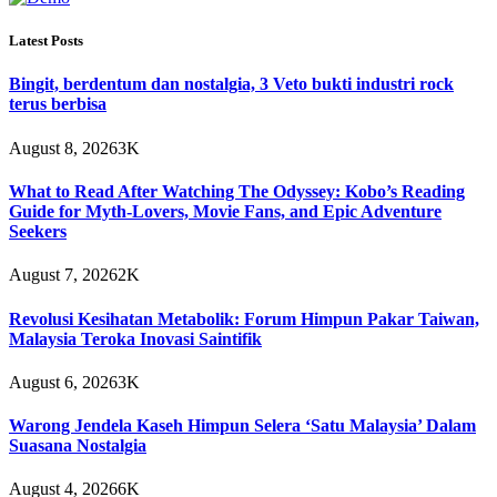
Latest Posts
Bingit, berdentum dan nostalgia, 3 Veto bukti industri rock
terus berbisa
August 8, 2026
3K
What to Read After Watching The Odyssey: Kobo’s Reading
Guide for Myth-Lovers, Movie Fans, and Epic Adventure
Seekers
August 7, 2026
2K
Revolusi Kesihatan Metabolik: Forum Himpun Pakar Taiwan,
Malaysia Teroka Inovasi Saintifik
August 6, 2026
3K
Warong Jendela Kaseh Himpun Selera ‘Satu Malaysia’ Dalam
Suasana Nostalgia
August 4, 2026
6K