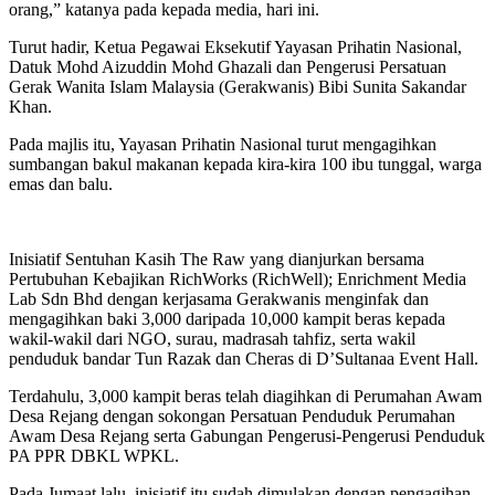
orang,” katanya pada kepada media, hari ini.
Turut hadir, Ketua Pegawai Eksekutif Yayasan Prihatin Nasional,
Datuk Mohd Aizuddin Mohd Ghazali dan Pengerusi Persatuan
Gerak Wanita Islam Malaysia (Gerakwanis) Bibi Sunita Sakandar
Khan.
Pada majlis itu, Yayasan Prihatin Nasional turut mengagihkan
sumbangan bakul makanan kepada kira-kira 100 ibu tunggal, warga
emas dan balu.
Inisiatif Sentuhan Kasih The Raw yang dianjurkan bersama
Pertubuhan Kebajikan RichWorks (RichWell); Enrichment Media
Lab Sdn Bhd dengan kerjasama Gerakwanis menginfak dan
mengagihkan baki 3,000 daripada 10,000 kampit beras kepada
wakil-wakil dari NGO, surau, madrasah tahfiz, serta wakil
penduduk bandar Tun Razak dan Cheras di D’Sultanaa Event Hall.
Terdahulu, 3,000 kampit beras telah diagihkan di Perumahan Awam
Desa Rejang dengan sokongan Persatuan Penduduk Perumahan
Awam Desa Rejang serta Gabungan Pengerusi-Pengerusi Penduduk
PA PPR DBKL WPKL.
Pada Jumaat lalu, inisiatif itu sudah dimulakan dengan pengagihan