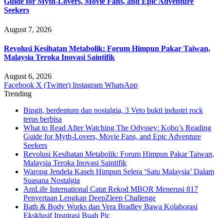
Guide for Myth-Lovers, Movie Fans, and Epic Adventure
Seekers
August 7, 2026
Revolusi Kesihatan Metabolik: Forum Himpun Pakar Taiwan,
Malaysia Teroka Inovasi Saintifik
August 6, 2026
Facebook
X (Twitter)
Instagram
WhatsApp
Trending
Bingit, berdentum dan nostalgia, 3 Veto bukti industri rock
terus berbisa
What to Read After Watching The Odyssey: Kobo’s Reading
Guide for Myth-Lovers, Movie Fans, and Epic Adventure
Seekers
Revolusi Kesihatan Metabolik: Forum Himpun Pakar Taiwan,
Malaysia Teroka Inovasi Saintifik
Warong Jendela Kaseh Himpun Selera ‘Satu Malaysia’ Dalam
Suasana Nostalgia
AmLife International Catat Rekod MBOR Menerusi 817
Penyertaan Lengkap DeepZleep Challenge
Bath & Body Works dan Vera Bradley Bawa Kolaborasi
Eksklusif Inspirasi Buah Pic