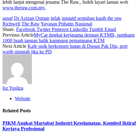
lebih lanjut mengenai jenama The Raw., boleh layari laman web
www.theraw.com.my.
asnaf
Dr Azizan Osman
infak
inisiatif sentuhan kasih the raw
Richwell
The Raw
Yayasan Prihatin Nasional
Share.
Facebook
Twitter
Pinterest
LinkedIn
Tumblr
Email
Previous Article
MyCar tingkat kerjasama dengan KTMB, sumbang
1000 buah tangan balik kampung penumpang KTM
Next Article
Kafe unik berkonsep hutan di Dusun Pak Din, port
wajib singgah jika ke PD
Isz Yusliza
Website
Related
Posts
PIKM Angkat Martabat Industri Keselamatan, Komited Iktiraf
Kerjaya Profesional