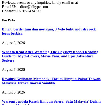
Reviews, events or any inquiries, kindly email us at
Email Us:
editor@klhype.com
Contact:
+6016-2434700
Our Picks
Bingit, berdentum dan nostalgia, 3 Veto bukti industri rock
terus berbisa
August 8, 2026
What to Read After Watching The Odyssey: Kobo’s Reading
Guide for Myth-Lovers, Movie Fans, and Epic Adventure
Seekers
August 7, 2026
Revolusi Kesihatan Metabolik: Forum Himpun Pakar Taiwan,
Malaysia Teroka Inovasi Saintifik
August 6, 2026
Warong Jendela Kaseh Himpun Selera ‘Satu Malaysia’ Dalam