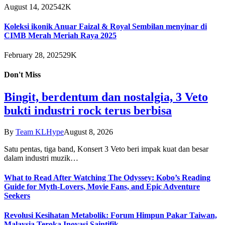
August 14, 2025
42K
Koleksi ikonik Anuar Faizal & Royal Sembilan menyinar di
CIMB Merah Meriah Raya 2025
February 28, 2025
29K
Don't Miss
Bingit, berdentum dan nostalgia, 3 Veto
bukti industri rock terus berbisa
By
Team KLHype
August 8, 2026
Satu pentas, tiga band, Konsert 3 Veto beri impak kuat dan besar
dalam industri muzik…
What to Read After Watching The Odyssey: Kobo’s Reading
Guide for Myth-Lovers, Movie Fans, and Epic Adventure
Seekers
Revolusi Kesihatan Metabolik: Forum Himpun Pakar Taiwan,
Malaysia Teroka Inovasi Saintifik