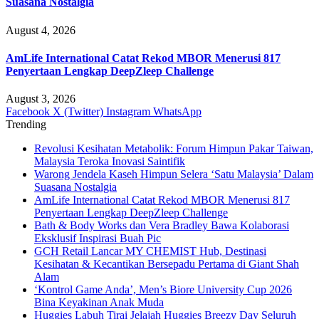
Suasana Nostalgia
August 4, 2026
AmLife International Catat Rekod MBOR Menerusi 817
Penyertaan Lengkap DeepZleep Challenge
August 3, 2026
Facebook
X (Twitter)
Instagram
WhatsApp
Trending
Revolusi Kesihatan Metabolik: Forum Himpun Pakar Taiwan,
Malaysia Teroka Inovasi Saintifik
Warong Jendela Kaseh Himpun Selera ‘Satu Malaysia’ Dalam
Suasana Nostalgia
AmLife International Catat Rekod MBOR Menerusi 817
Penyertaan Lengkap DeepZleep Challenge
Bath & Body Works dan Vera Bradley Bawa Kolaborasi
Eksklusif Inspirasi Buah Pic
GCH Retail Lancar MY CHEMIST Hub, Destinasi
Kesihatan & Kecantikan Bersepadu Pertama di Giant Shah
Alam
‘Kontrol Game Anda’, Men’s Biore University Cup 2026
Bina Keyakinan Anak Muda
Huggies Labuh Tirai Jelajah Huggies Breezy Day Seluruh