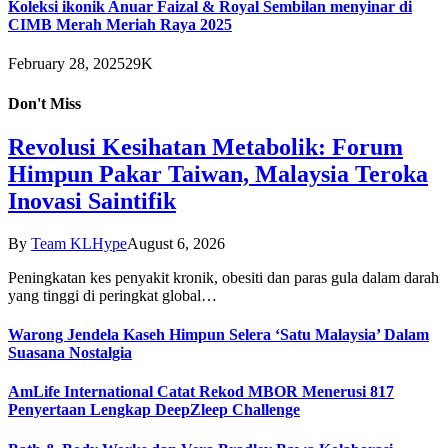
Koleksi ikonik Anuar Faizal & Royal Sembilan menyinar di
CIMB Merah Meriah Raya 2025
February 28, 2025
29K
Don't Miss
Revolusi Kesihatan Metabolik: Forum
Himpun Pakar Taiwan, Malaysia Teroka
Inovasi Saintifik
By
Team KLHype
August 6, 2026
Peningkatan kes penyakit kronik, obesiti dan paras gula dalam darah
yang tinggi di peringkat global…
Warong Jendela Kaseh Himpun Selera ‘Satu Malaysia’ Dalam
Suasana Nostalgia
AmLife International Catat Rekod MBOR Menerusi 817
Penyertaan Lengkap DeepZleep Challenge