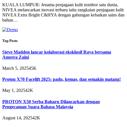
KUALA LUMPUR: Jenama penjagaan kulit nombor satu dunia,
NIVEA melancarkan inovasi terbaru iaitu rangkaian penjagaan kulit
NIVEA Extra Bright C&HYA dengan gabungan kebaikan sains dan
bahan…
Top Posts
Steve Madden lancar kolaborasi eksklusif Raya bersama
Ameera Zaini
March 5, 2025
45K
Proton X70 Facelift 2025: padu, kemas, dan semakin matang!
May 1, 2025
42K
PROTON X50 Serba Baharu Dilancarkan dengan
Pengecaman Suara Bahasa Malaysia
August 14, 2025
42K