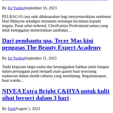
By
Isz Yusliza
September 16, 2023
PELBAGAI cara unik dilaksanakan bagi menyemarakkan sambutan
Hari Malaysia sekaligus menanam semangat kecintaan kepada
negara. Pusat salun terkenal, ChezKamya Professional antara yang
tidak ketinggalan memeriahkan sambutan…
Dari pembantu spa, Tecer Mas kini
pengasas The Beauty Expert Academy
By
Isz Yusliza
September 11, 2023
Tiada kejayaan tanpa usaha dan kesungguhan bahkan jatuh ba­ngun
dalam perniagaan pasti menjadi asam garam buat seseorang
usahawan dalam meniti cabaran yang mendatang. Bagaimanapun,
buat wanita…
NIVEA Extra Bright C&HYA untuk kulit
sihat berseri dalam 3 hari
By
Epul
August 1, 2023