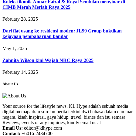
Koleksi ikonik Anuar Faizal & Royal Sembilan menyinar di
CIMB Merah Meriah Raya 2025
February 28, 2025
Dari flat usang ke residensi moden: JL99 Group buktikan
kejayaan pembaharuan bandar
May 1, 2025
Zahnita Wilson kini Wajah NRC Raya 2025
February 14, 2025
About Us
Your source for the lifestyle news. KL Hype adalah sebuah media
digital memaparkan sorotan berita terkini dwi bahasa dalam dan luar
negara, kisah inspirasi, gaya hidup, travel, bisnes dan isu semasa.
Reviews, events or any inquiries, kindly email us at
Email Us:
editor@klhype.com
Contact:
+6016-2434700