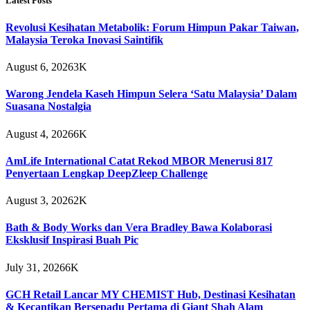
Latest Posts
Revolusi Kesihatan Metabolik: Forum Himpun Pakar Taiwan,
Malaysia Teroka Inovasi Saintifik
August 6, 2026
3K
Warong Jendela Kaseh Himpun Selera ‘Satu Malaysia’ Dalam
Suasana Nostalgia
August 4, 2026
6K
AmLife International Catat Rekod MBOR Menerusi 817
Penyertaan Lengkap DeepZleep Challenge
August 3, 2026
2K
Bath & Body Works dan Vera Bradley Bawa Kolaborasi
Eksklusif Inspirasi Buah Pic
July 31, 2026
6K
GCH Retail Lancar MY CHEMIST Hub, Destinasi Kesihatan
& Kecantikan Bersepadu Pertama di Giant Shah Alam