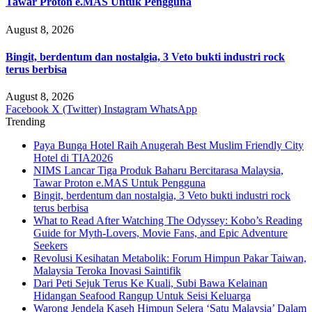
Tawar Proton e.MAS Untuk Pengguna
August 8, 2026
Bingit, berdentum dan nostalgia, 3 Veto bukti industri rock
terus berbisa
August 8, 2026
Facebook
X (Twitter)
Instagram
WhatsApp
Trending
Paya Bunga Hotel Raih Anugerah Best Muslim Friendly City
Hotel di TIA2026
NIMS Lancar Tiga Produk Baharu Bercitarasa Malaysia,
Tawar Proton e.MAS Untuk Pengguna
Bingit, berdentum dan nostalgia, 3 Veto bukti industri rock
terus berbisa
What to Read After Watching The Odyssey: Kobo’s Reading
Guide for Myth-Lovers, Movie Fans, and Epic Adventure
Seekers
Revolusi Kesihatan Metabolik: Forum Himpun Pakar Taiwan,
Malaysia Teroka Inovasi Saintifik
Dari Peti Sejuk Terus Ke Kuali, Subi Bawa Kelainan
Hidangan Seafood Rangup Untuk Seisi Keluarga
Warong Jendela Kaseh Himpun Selera ‘Satu Malaysia’ Dalam