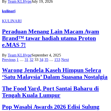
By
Team KLHype
July 19, 2026
kulinari
KULINARI
Peraduan Menang Lain Macam Ayam
Brand™ tawar hadiah utama Proton
e.MAS 7!
By
Team KLHype
September 4, 2025
Previous
1
…
31
32
33
34
35
…
153
Next
Warong Jendela Kaseh Himpun Selera
‘Satu Malaysia’ Dalam Suasana Nostalgia
The Food Yard, Port Santai Baharu di
Tengah Kuala Lumpur
Pop Wasabi Awards 2026 Edisi Sulung