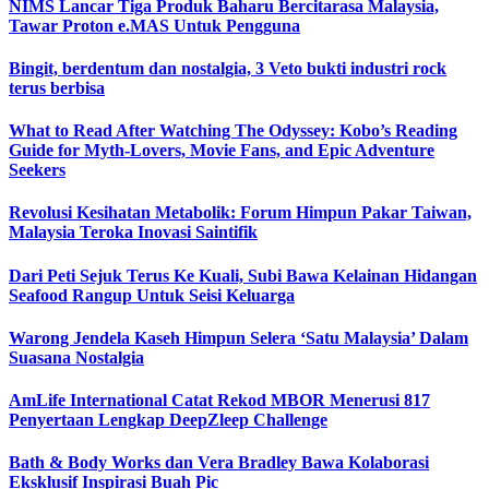
NIMS Lancar Tiga Produk Baharu Bercitarasa Malaysia,
Tawar Proton e.MAS Untuk Pengguna
Bingit, berdentum dan nostalgia, 3 Veto bukti industri rock
terus berbisa
What to Read After Watching The Odyssey: Kobo’s Reading
Guide for Myth-Lovers, Movie Fans, and Epic Adventure
Seekers
Revolusi Kesihatan Metabolik: Forum Himpun Pakar Taiwan,
Malaysia Teroka Inovasi Saintifik
Dari Peti Sejuk Terus Ke Kuali, Subi Bawa Kelainan Hidangan
Seafood Rangup Untuk Seisi Keluarga
Warong Jendela Kaseh Himpun Selera ‘Satu Malaysia’ Dalam
Suasana Nostalgia
AmLife International Catat Rekod MBOR Menerusi 817
Penyertaan Lengkap DeepZleep Challenge
Bath & Body Works dan Vera Bradley Bawa Kolaborasi
Eksklusif Inspirasi Buah Pic