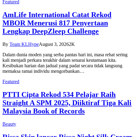
Featured
AmLife International Catat Rekod
MBOR Menerusi 817 Penyertaan
Lengkap DeepZleep Challenge
By
Team KLHype
August 3, 2026
2K
Dalam dunia moden yang serba pantas hari ini, masa rehat sering
kali menjadi perkara terakhir dalam senarai keutamaan kita.
Kesibukan harian dan jadual yang padat secara tidak langsung
memaksa ramai individu mengorbankan…
Featured
PTTI Cipta Rekod 534 Pelajar Raih
Straight A SPM 2025, Diiktiraf Tiga Kali
Malaysia Book of Records
Beauty
Rissa Skin lancar Rissa Night Silk Cream