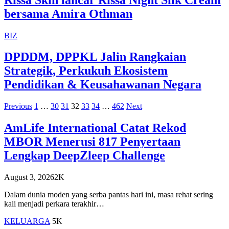
bersama Amira Othman
BIZ
DPDDM, DPPKL Jalin Rangkaian
Strategik, Perkukuh Ekosistem
Pendidikan & Keusahawanan Negara
Previous
1
…
30
31
32
33
34
…
462
Next
AmLife International Catat Rekod
MBOR Menerusi 817 Penyertaan
Lengkap DeepZleep Challenge
August 3, 2026
2K
Dalam dunia moden yang serba pantas hari ini, masa rehat sering
kali menjadi perkara terakhir…
KELUARGA
5K