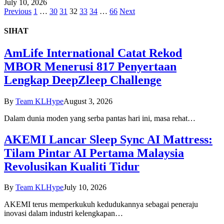
July 10, 2026
Previous
1
…
30
31
32
33
34
…
66
Next
SIHAT
AmLife International Catat Rekod
MBOR Menerusi 817 Penyertaan
Lengkap DeepZleep Challenge
By
Team KLHype
August 3, 2026
Dalam dunia moden yang serba pantas hari ini, masa rehat…
AKEMI Lancar Sleep Sync AI Mattress:
Tilam Pintar AI Pertama Malaysia
Revolusikan Kualiti Tidur
By
Team KLHype
July 10, 2026
AKEMI terus memperkukuh kedudukannya sebagai peneraju
inovasi dalam industri kelengkapan…