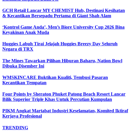
GCH Retail Lancar MY CHEMIST Hub, Destinasi Kesihatan
& Kecantikan Bersepadu Pertama di Giant Shah Alam
‘Kontrol Game Anda’, Men’s Biore University Cup 2026 Bina
Keyakinan Anak Muda
Huggies Labuh Tirai Jelajah Huggies Breezy Day Seluruh
Negara di TRX
The Mines Tawarkan Pilihan Hiburan Baharu, Nation Bowl
Dibuka Disember Ini
WMSKINCARE Buktikan Kualiti, Tembusi Pasaran
Kecantikan Tempatan
Four Points by Sheraton Phuket Patong Beach Resort Lancar
Bilik Superior Triple Khas Untuk Percutian Kumpulan
PIKM Angkat Martabat Industri Keselamatan, Komited Iktiraf
Kerjaya Profesional
TRENDING