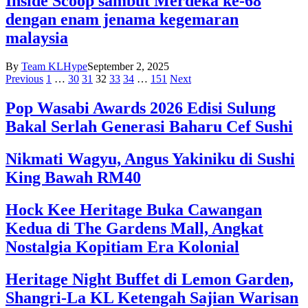
Inside Scoop sambut Merdeka ke-68
dengan enam jenama kegemaran
malaysia
By
Team KLHype
September 2, 2025
Previous
1
…
30
31
32
33
34
…
151
Next
Pop Wasabi Awards 2026 Edisi Sulung
Bakal Serlah Generasi Baharu Cef Sushi
Nikmati Wagyu, Angus Yakiniku di Sushi
King Bawah RM40
Hock Kee Heritage Buka Cawangan
Kedua di The Gardens Mall, Angkat
Nostalgia Kopitiam Era Kolonial
Heritage Night Buffet di Lemon Garden,
Shangri-La KL Ketengah Sajian Warisan