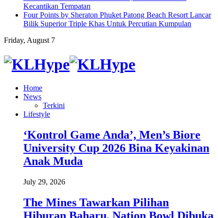
Kecantikan Tempatan
Four Points by Sheraton Phuket Patong Beach Resort Lancar
Bilik Superior Triple Khas Untuk Percutian Kumpulan
Friday, August 7
Home
News
Terkini
Lifestyle
‘Kontrol Game Anda’, Men’s Biore
University Cup 2026 Bina Keyakinan
Anak Muda
July 29, 2026
The Mines Tawarkan Pilihan
Hiburan Baharu, Nation Bowl Dibuka