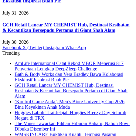
Eksklusif Inspirasi Buah Pic
July 31, 2026
GCH Retail Lancar MY CHEMIST Hub, Destinasi Kesihatan
& Kecantikan Bersepadu Pertama di Giant Shah Alam
July 30, 2026
Facebook
X (Twitter)
Instagram
WhatsApp
Trending
AmLife International Catat Rekod MBOR Menerusi 817
Penyertaan Lengkap DeepZleep Challenge
Bath & Body Works dan Vera Bradley Bawa Kolaborasi
Eksklusif Inspirasi Buah Pic
GCH Retail Lancar MY CHEMIST Hub, Destinasi
Kesihatan & Kecantikan Bersepadu Pertama di Giant Shah
Alam
‘Kontrol Game Anda’, Men’s Biore University Cup 2026
Bina Keyakinan Anak Muda
Huggies Labuh Tirai Jelajah Huggies Breezy Day Seluruh
Negara di TRX
The Mines Tawarkan Pilihan Hiburan Baharu, Nation Bowl
Dibuka Disember Ini
WMSKINCARE Buktikan Kualiti, Tembusi Pasaran