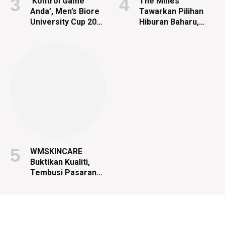
‘Kontrol Game
The Mines
Anda’, Men’s Biore
Tawarkan Pilihan
University Cup 2026
Hiburan Baharu,
Bina Keyakinan
Nation Bowl Dibuka
Anak Muda
Disember Ini
WMSKINCARE
Buktikan Kualiti,
Tembusi Pasaran
Kecantikan
Tempatan