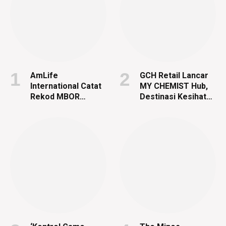
AmLife
GCH Retail Lancar
International Catat
MY CHEMIST Hub,
Rekod MBOR
Destinasi Kesihatan
Menerusi 817
& Kecantikan
Penyertaan
Bersepadu
Lengkap
Pertama di Giant
DeepZleep
Shah Alam
Challenge