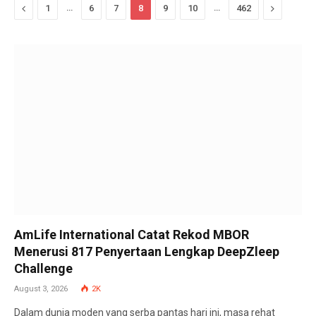
Previous
…
…
Next
1
6
7
8
9
10
462
AmLife International Catat Rekod MBOR
Menerusi 817 Penyertaan Lengkap DeepZleep
Challenge
August 3, 2026
2K
Dalam dunia moden yang serba pantas hari ini, masa rehat