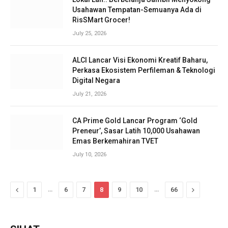
Usahawan Tempatan-Semuanya Ada di
RisSMart Grocer!
July 25, 2026
ALCI Lancar Visi Ekonomi Kreatif Baharu,
Perkasa Ekosistem Perfileman & Teknologi
Digital Negara
July 21, 2026
CA Prime Gold Lancar Program ‘Gold
Preneur’, Sasar Latih 10,000 Usahawan
Emas Berkemahiran TVET
July 10, 2026
Previous
…
…
Next
1
6
7
8
9
10
66