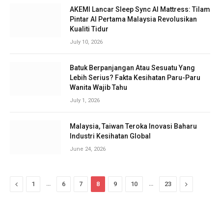
AKEMI Lancar Sleep Sync AI Mattress: Tilam
Pintar AI Pertama Malaysia Revolusikan
Kualiti Tidur
July 10, 2026
Batuk Berpanjangan Atau Sesuatu Yang
Lebih Serius? Fakta Kesihatan Paru-Paru
Wanita Wajib Tahu
July 1, 2026
Malaysia, Taiwan Teroka Inovasi Baharu
Industri Kesihatan Global
June 24, 2026
Previous
…
…
Next
1
6
7
8
9
10
23