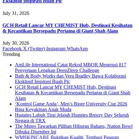
Eksklusif Inspirasi Buah Pic
July 31, 2026
GCH Retail Lancar MY CHEMIST Hub, Destinasi Kesihatan
& Kecantikan Bersepadu Pertama di Giant Shah Alam
July 30, 2026
Facebook
X (Twitter)
Instagram
WhatsApp
Trending
AmLife International Catat Rekod MBOR Menerusi 817
Penyertaan Lengkap DeepZleep Challenge
Bath & Body Works dan Vera Bradley Bawa Kolaborasi
Eksklusif Inspirasi Buah Pic
GCH Retail Lancar MY CHEMIST Hub, Destinasi
Kesihatan & Kecantikan Bersepadu Pertama di Giant Shah
Alam
‘Kontrol Game Anda’, Men’s Biore University Cup 2026
Bina Keyakinan Anak Muda
Huggies Labuh Tirai Jelajah Huggies Breezy Day Seluruh
Negara di TRX
The Mines Tawarkan Pilihan Hiburan Baharu, Nation Bowl
Dibuka Disember Ini
WMSKINCARE Buktikan Kualiti, Tembusi Pasaran