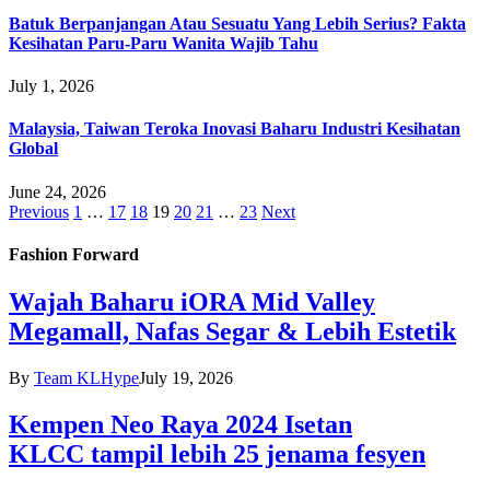
Batuk Berpanjangan Atau Sesuatu Yang Lebih Serius? Fakta
Kesihatan Paru-Paru Wanita Wajib Tahu
July 1, 2026
Malaysia, Taiwan Teroka Inovasi Baharu Industri Kesihatan
Global
June 24, 2026
Previous
1
…
17
18
19
20
21
…
23
Next
Fashion Forward
Wajah Baharu iORA Mid Valley
Megamall, Nafas Segar & Lebih Estetik
By
Team KLHype
July 19, 2026
Kempen Neo Raya 2024 Isetan
KLCC tampil lebih 25 jenama fesyen