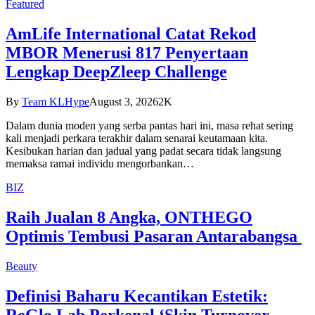
Featured
AmLife International Catat Rekod
MBOR Menerusi 817 Penyertaan
Lengkap DeepZleep Challenge
By
Team KLHype
August 3, 2026
2K
Dalam dunia moden yang serba pantas hari ini, masa rehat sering
kali menjadi perkara terakhir dalam senarai keutamaan kita.
Kesibukan harian dan jadual yang padat secara tidak langsung
memaksa ramai individu mengorbankan…
BIZ
Raih Jualan 8 Angka, ONTHEGO
Optimis Tembusi Pasaran Antarabangsa
Beauty
Definisi Baharu Kecantikan Estetik:
ReGlo Lab Perkenal ‘Skin Turnover