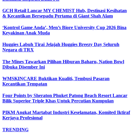
GCH Retail Lancar MY CHEMIST Hub, Destinasi Kesihatan
& Kecantikan Bersepadu Pertama di Giant Shah Alam
‘Kontrol Game Anda’, Men’s Biore University Cup 2026 Bina
Keyakinan Anak Muda
Huggies Labuh Tirai Jelajah Huggies Breezy Day Seluruh
Negara di TRX
The Mines Tawarkan Pilihan Hiburan Baharu, Nation Bowl
Dibuka Disember Ini
WMSKINCARE Buktikan Kualiti, Tembusi Pasaran
Kecantikan Tempatan
Four Points by Sheraton Phuket Patong Beach Resort Lancar
Bilik Superior Triple Khas Untuk Percutian Kumpulan
PIKM Angkat Martabat Industri Keselamatan, Komited Iktiraf
Kerjaya Profesional
TRENDING