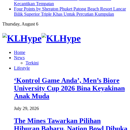
Kecantikan Tempatan
Four Points by Sheraton Phuket Patong Beach Resort Lancar
Bilik Superior Triple Khas Untuk Percutian Kumpulan
Thursday, August 6
Home
News
Terkini
Lifestyle
‘Kontrol Game Anda’, Men’s Biore
University Cup 2026 Bina Keyakinan
Anak Muda
July 29, 2026
The Mines Tawarkan Pilihan
Hiburan Baharu, Nation Bowl Dibuka