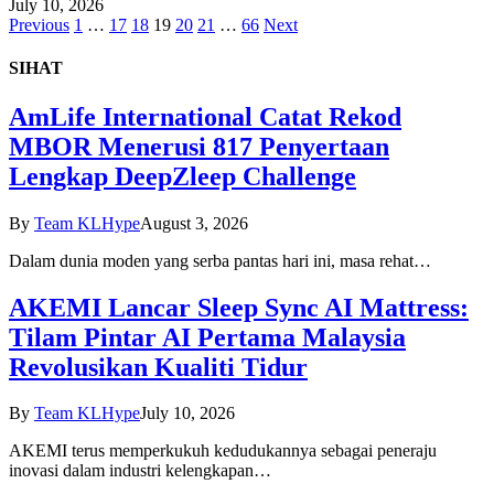
July 10, 2026
Previous
1
…
17
18
19
20
21
…
66
Next
SIHAT
AmLife International Catat Rekod
MBOR Menerusi 817 Penyertaan
Lengkap DeepZleep Challenge
By
Team KLHype
August 3, 2026
Dalam dunia moden yang serba pantas hari ini, masa rehat…
AKEMI Lancar Sleep Sync AI Mattress:
Tilam Pintar AI Pertama Malaysia
Revolusikan Kualiti Tidur
By
Team KLHype
July 10, 2026
AKEMI terus memperkukuh kedudukannya sebagai peneraju
inovasi dalam industri kelengkapan…